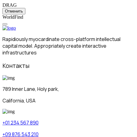
DRAG
Отменить
W
o
r
l
d
F
i
n
d
Rapidiously myocardinate cross-platform intellectual
capital model. Appropriately create interactive
infrastructures
Контакты
789 Inner Lane, Holy park,
California, USA
+01 234 567 890
+09 876 543 210