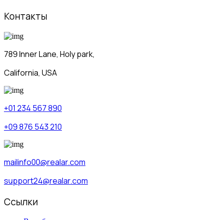
Контакты
789 Inner Lane, Holy park,
California, USA
+01 234 567 890
+09 876 543 210
mailinfo00@realar.com
support24@realar.com
Ссылки