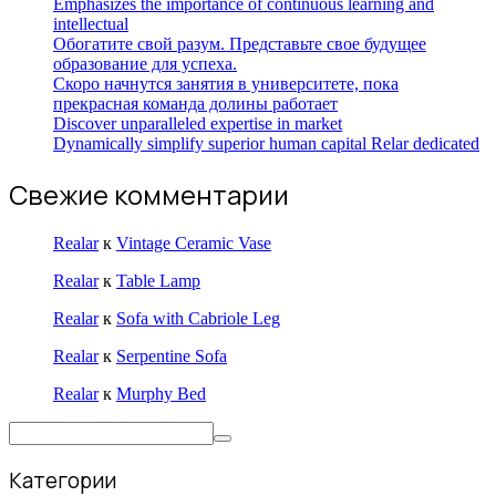
Emphasizes the importance of continuous learning and
intellectual
Обогатите свой разум. Представьте свое будущее
образование для успеха.
Скоро начнутся занятия в университете, пока
прекрасная команда долины работает
Discover unparalleled expertise in market
Dynamically simplify superior human capital Relar dedicated
Свежие комментарии
Realar
к
Vintage Ceramic Vase
Realar
к
Table Lamp
Realar
к
Sofa with Cabriole Leg
Realar
к
Serpentine Sofa
Realar
к
Murphy Bed
Категории