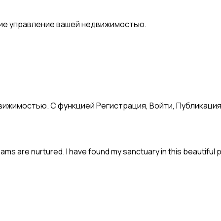
ие управление вашей недвижимостью.
движимостью. С функцией Регистрация, Войти, Публикаци
ms are nurtured. I have found my sanctuary in this beautiful 