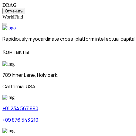
DRAG
Отменить
W
o
r
l
d
F
i
n
d
Rapidiously myocardinate cross-platform intellectual capital
Контакты
789 Inner Lane, Holy park,
California, USA
+01 234 567 890
+09 876 543 210