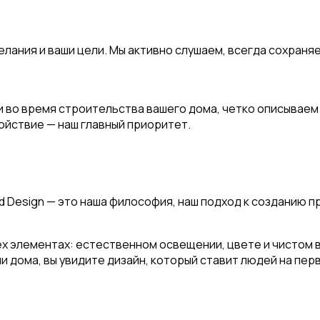
лания и ваши цели. Мы активно слушаем, всегда сохраняе
и во время строительства вашего дома, четко описываем
ойствие — наш главный приоритет.
ed Design — это наша философия, наш подход к созданию 
х элементах: естественном освещении, цвете и чистом 
и дома, вы увидите дизайн, который ставит людей на перв